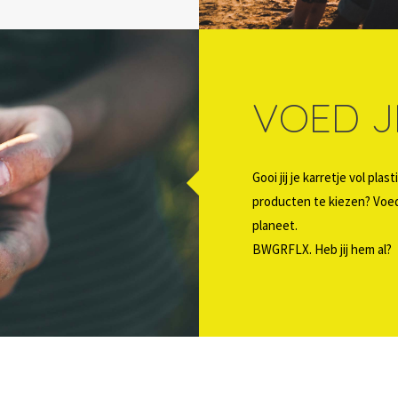
VOED J
Gooi jij je karretje vol pl
producten te kiezen? Voe
planeet.
BWGRFLX. Heb jij hem al?