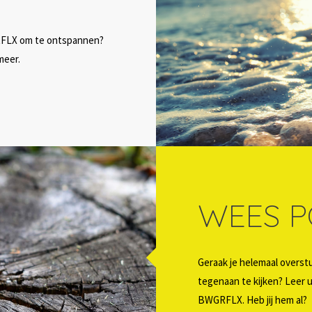
de RFLX om te ontspannen?
meer.
WEES P
Geraak je helemaal overst
tegenaan te kijken? Leer 
BWGRFLX. Heb jij hem al?